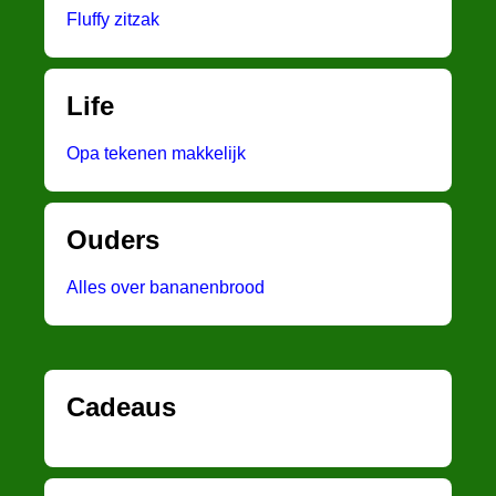
Fluffy zitzak
Life
Opa tekenen makkelijk
Ouders
Alles over bananenbrood
Cadeaus