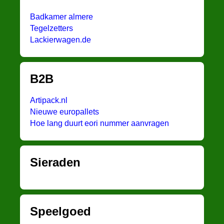
Badkamer almere
Tegelzetters
Lackierwagen.de
B2B
Artipack.nl
Nieuwe europallets
Hoe lang duurt eori nummer aanvragen
Sieraden
Speelgoed