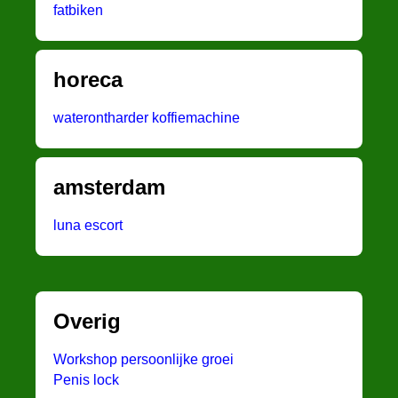
fatbiken
horeca
waterontharder koffiemachine
amsterdam
luna escort
Overig
Workshop persoonlijke groei
Penis lock