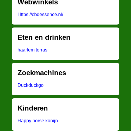
Webwinkels
Https://cbdessence.nl/
Eten en drinken
haarlem terras
Zoekmachines
Duckduckgo
Kinderen
Happy horse konijn