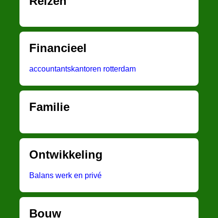
Reizen
Financieel
accountantskantoren rotterdam
Familie
Ontwikkeling
Balans werk en privé
Bouw