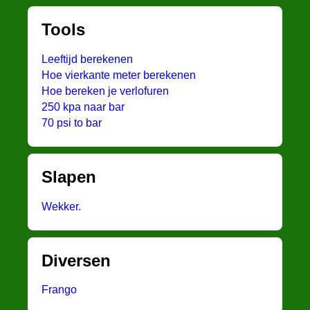
Tools
Leeftijd berekenen
Hoe vierkante meter berekenen
Hoe bereken je verlofuren
250 kpa naar bar
70 psi to bar
Slapen
Wekker.
Diversen
Frango