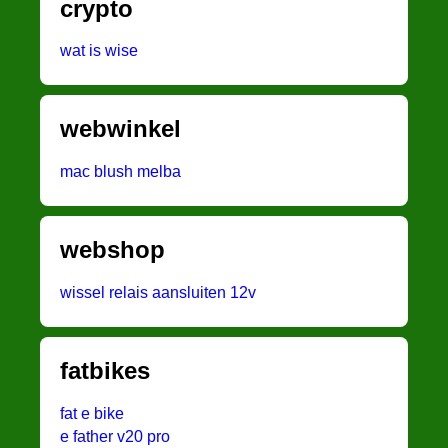
crypto
wat is wise
webwinkel
mac blush melba
webshop
wissel relais aansluiten 12v
fatbikes
fat e bike
e father v20 pro