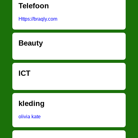
Telefoon
Https://braqly.com
Beauty
ICT
kleding
olivia kate